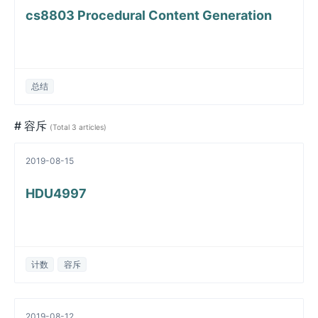
cs8803 Procedural Content Generation
总结
# 容斥
(Total 3 articles)
2019-08-15
HDU4997
计数
容斥
2019-08-12