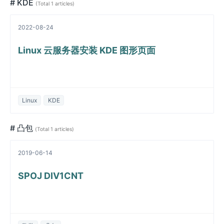
# KDE
(Total 1 articles)
2022-08-24
Linux 云服务器安装 KDE 图形页面
Linux
KDE
# 凸包
(Total 1 articles)
2019-06-14
SPOJ DIV1CNT