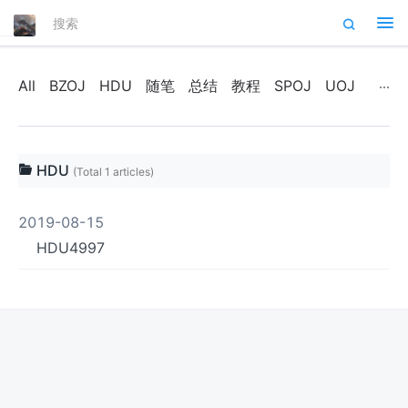
Tog
nav
All
BZOJ
HDU
随笔
总结
教程
SPOJ
UOJ
HDU
(Total 1 articles)
2019-08-15
HDU4997