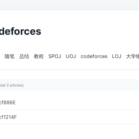
deforces
随笔
总结
教程
SPOJ
UOJ
codeforces
LOJ
大学
otal 2 articles)
cf886E
f1214F